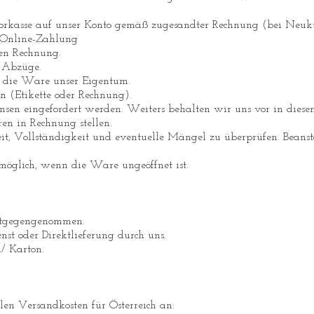
orkasse auf unser Konto gemäß zugesandter Rechnung (bei Neu
r Online-Zahlung
en Rechnung.
 Abzüge.
t die Ware unser Eigentum.
n (Etikette oder Rechnung).
sen eingefordert werden. Weiters behalten wir uns vor in dies
en in Rechnung stellen.
eit, Vollständigkeit und eventuelle Mängel zu überprüfen. Bean
öglich, wenn die Ware ungeöffnet ist.
entgegengenommen.
nst oder Direktlieferung durch uns.
/ Karton.
len Versandkosten für Österreich an: