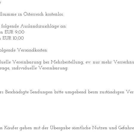
e
lsumme in Österreich kostenlos.
n folgende Auslandszuschläge an:
en EUR 9,00
en EUR 10,00
folgende Versandkosten:
duelle Vereinbarung bei Mehrbestellung, ev. nur mehr Verrechn
age, individuelle Vereinbarung.
llers. Beschädigte Sendungen bitte umgebend beim zuständigen V
en Käufer gehen mit der Übergabe sämtliche Nutzen und Gefahre