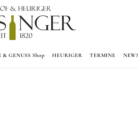
 & GENUSS Shop
HEURIGER
TERMINE
NEW