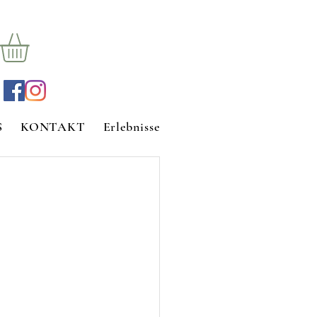
S
KONTAKT
Erlebnisse