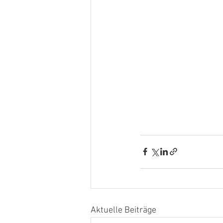
Aktuelle Beiträge