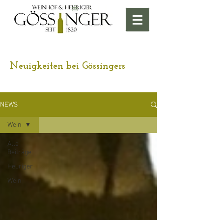
Neuigkeiten bei Gössingers
NEWS
Wein
Alle
Beiträge
Heuriger
Wein